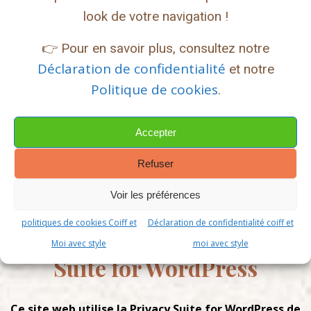
suppression des données personnelles vous
look de votre navigation !
concernant. Cela ne prend pas en compte les
👉 Pour en savoir plus, consultez notre
données stockées à des fins administratives,
Déclaration de confidentialité
et notre
légales ou pour des raisons de sécurité.
Politique de cookies
.
Où vos données sont
envoyées ?
Accepter
Refuser
Les commentaires des visiteurs peuvent être
vérifiés à l’aide d’un service automatisé de
Voir les préférences
détection des commentaires indésirables.
politiques de cookies Coiff et
Déclaration de confidentialité coiff et
Complianz | The Privacy
Moi avec style
moi avec style
Suite for WordPress
Ce site web utilise la Privacy Suite for WordPress de