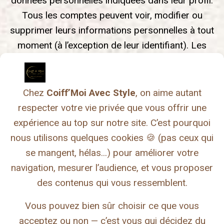
données personnelles indiquées dans leur profil.
Tous les comptes peuvent voir, modifier ou
supprimer leurs informations personnelles à tout
moment (à l’exception de leur identifiant). Les
gestionnaires du site peuvent aussi voir et
🍪 Gérer les cookies, c’est
modifier ces informations.
stylé aussi !
Chez
Coiff’Moi Avec Style
, on aime autant
Les droits que vous avez sur
respecter votre vie privée que vous offrir une
vos données
expérience au top sur notre site. C’est pourquoi
nous utilisons quelques cookies 🍪 (pas ceux qui
Si vous avez un compte ou si vous avez laissé
se mangent, hélas...) pour améliorer votre
des commentaires sur le site, vous pouvez
navigation, mesurer l’audience, et vous proposer
demander à recevoir un fichier contenant toutes
des contenus qui vous ressemblent.
les données personnelles que nous possédons à
votre sujet, incluant celles que vous nous avez
Vous pouvez bien sûr choisir ce que vous
fournies. Vous pouvez par ailleurs demander la
acceptez ou non — c’est vous qui décidez du